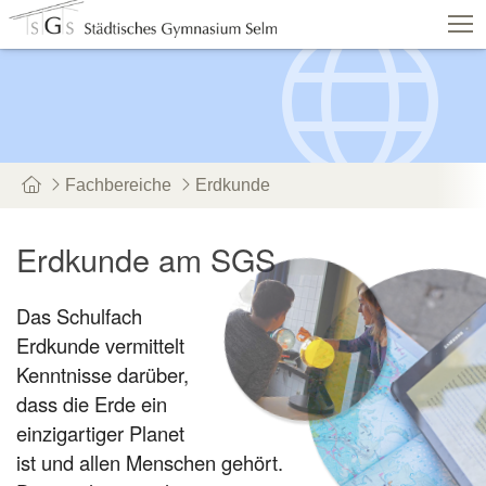
Schulshop
IServ
Suche
Termine
Vertretung
Kontakt
Fachbereiche
Erdkunde
Aktuelles
Schule
Fachbereiche
Persone
Erdkunde am SGS
Service
Das Schulfach
Erdkunde vermittelt
Kenntnisse darüber,
dass die Erde ein
einzigartiger Planet
ist und allen Menschen gehört.