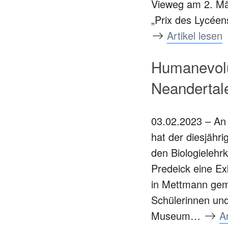
Vieweg am 2. Mä
„Prix des Lycée
Artikel lesen
Humanevolut
Neandertal
03.02.2023 – An
hat der diesjähri
den Biologielehr
Predeick eine E
in Mettmann gem
Schülerinnen un
Museum…
Ar