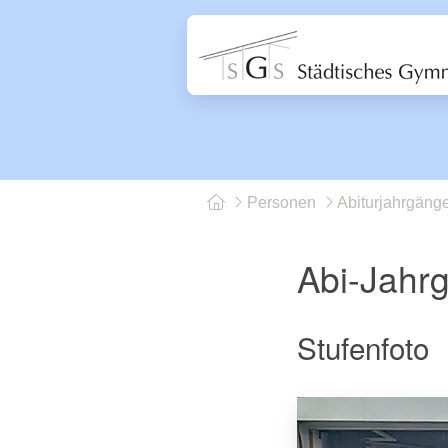
Personen
Abiturjahrgäng
Abi-Jahr
Stufenfoto