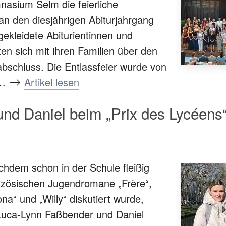
asium Selm die feierliche
n den diesjährigen Abiturjahrgang
h gekleidete Abiturientinnen und
ten sich mit ihren Familien über den
abschluss. Die Entlassfeier wurde von
r…
Artikel lesen
nd Daniel beim „Prix des Lycéens“
hdem schon in der Schule fleißig
anzösischen Jugendromane „Frère“,
na“ und „Willy“ diskutiert wurde,
 Luca-Lynn Faßbender und Daniel