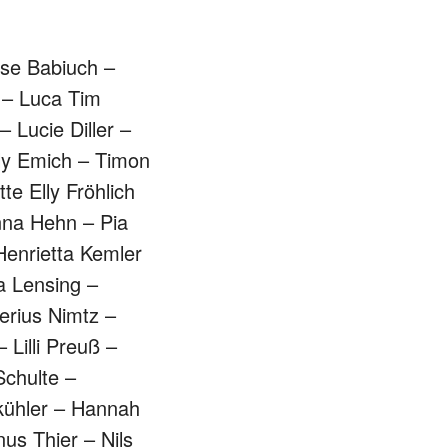
ise Babiuch –
 – Luca Tim
Lucie Diller –
ily Emich – Timon
e Elly Fröhlich
nna Hehn – Pia
Henrietta Kemler
a Lensing –
erius Nimtz –
Lilli Preuß –
Schulte –
kühler – Hannah
nus Thier – Nils