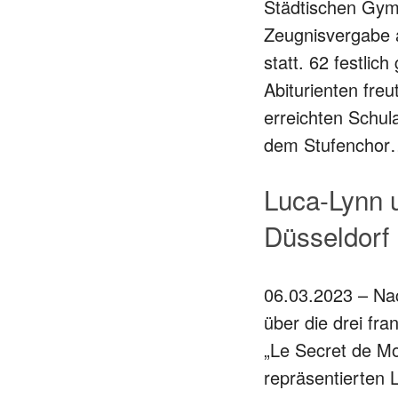
Städtischen Gymn
Zeugnisvergabe a
statt. 62 festlic
Abiturienten freu
erreichten Schul
dem Stufencho
Luca-Lynn u
Düsseldorf
06.03.2023 – Nac
über die drei fr
„Le Secret de Mo
repräsentierten