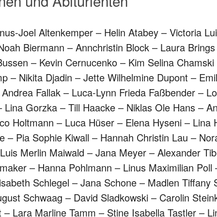
nnen und Abiturienten
nus-Joel Altenkemper – Helin Atabey – Victoria Lu
Noah Biermann – Annchristin Block – Laura Brings
ussen – Kevin Cernucenko – Kim Selina Chamski – 
p – Nikita Djadin – Jette Wilhelmine Dupont – Em
 Andrea Fallak – Luca-Lynn Frieda Faßbender – Lott
 Lina Gorzka – Till Haacke – Niklas Ole Hans – A
co Holtmann – Luca Hüser – Elena Hyseni – Lina 
e – Pia Sophie Kiwall – Hannah Christin Lau – Nor
Luis Merlin Maiwald – Jana Meyer – Alexander Tib
maker – Hanna Pohlmann – Linus Maximilian Poll – 
isabeth Schlegel – Jana Schone – Madlen Tiffany 
ugust Schwaag – David Sladkowski – Carolin Stein
 – Lara Marline Tamm – Stine Isabella Tastler – Li