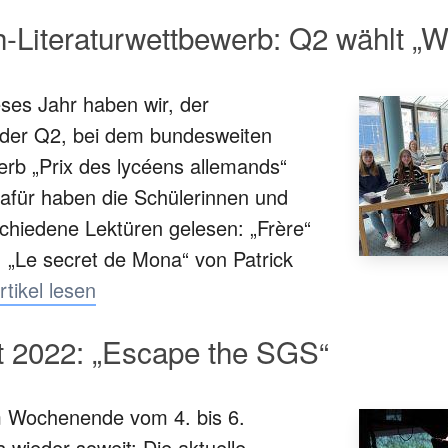
-Literaturwettbewerb: Q2 wählt „Wi
ses Jahr haben wir, der
 der Q2, bei dem bundesweiten
erb „Prix des lycéens allemands“
afür haben die Schülerinnen und
schiedene Lektüren gelesen: „Frère“
, „Le secret de Mona“ von Patrick
rtikel lesen
t 2022: „Escape the SGS“
 Wochenende vom 4. bis 6.
wieder soweit: Die aktuelle