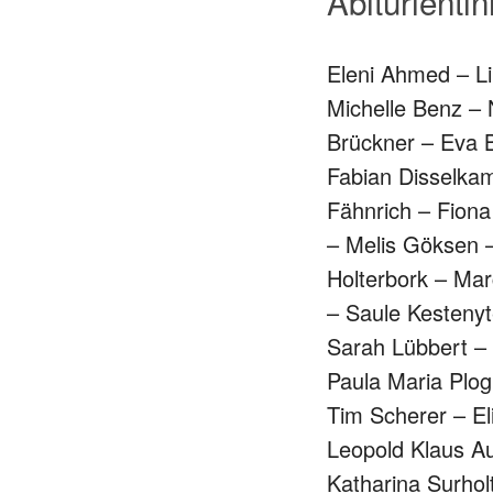
Abiturienti
Eleni Ahmed – Li
Michelle Benz – 
Brückner – Eva B
Fabian Disselkam
Fähnrich – Fiona
– Melis Göksen –
Holterbork – Mar
– Saule Kestenyt
Sarah Lübbert – 
Paula Maria Plog
Tim Scherer – El
Leopold Klaus A
Katharina Surholt