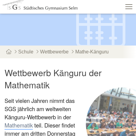
Schulshop
IServ
Suche
Termine
Vertretung
Kontakt
Schule
Wettbewerbe
Mathe-Känguru
Aktuelles
Schule
Fachbereiche
Persone
Wettbewerb Känguru der
Service
Mathematik
Seit vielen Jahren nimmt das
SGS jährlich am weltweiten
Känguru-Wettbewerb in der
Mathematik
teil. Dieser findet
immer am dritten Donnerstag