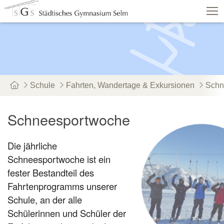
Schulshop
IServ
Suche
Termine
Vertretung
Kontakt
Schule
Fahrten, Wandertage & Exkursionen
Schn
Aktuelles
Schule
Fachbereiche
Persone
Schneesportwoche
Service
Die jährliche
Schneesportwoche ist ein
fester Bestandteil des
Fahrtenprogramms unserer
Schule, an der alle
Schülerinnen und Schüler der