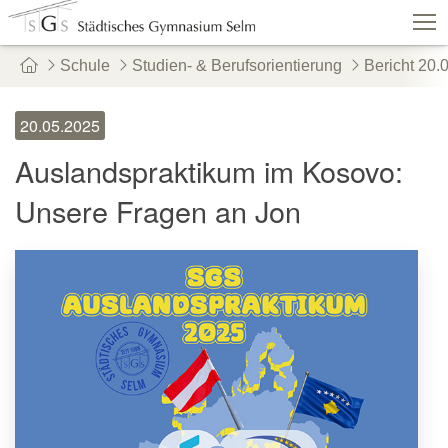
Schule
Studien- & Berufsorientierung
Bericht 20.
Schulshop
IServ
Suche
Termine
20.05.2025
Vertretungen
Kontakt
Auslandspraktikum im Kosovo:
Aktuelles
Schule
Fachbereiche
Unsere Fragen an Jon
Personen
Service