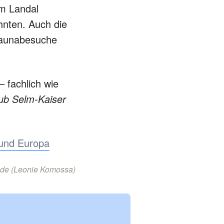
im Landal
hnten. Auch die
 Saunabesuche
– fachlich wie
ub Selm-Kaiser
und Europa
de (Leonie Komossa)