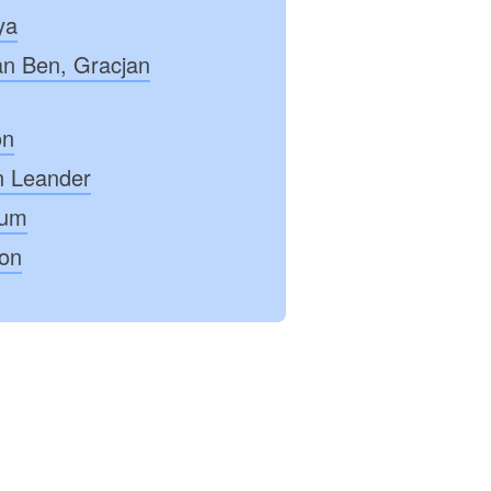
ya
an Ben, Gracjan
on
n Leander
kum
Jon