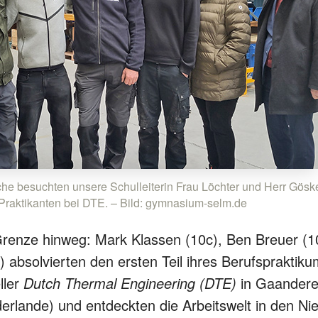
 besuchten unsere Schulleiterin Frau Löchter und Herr Göske
 Praktikanten bei DTE. – Bild: gymnasium-selm.de
Grenze hinweg: Mark Klassen (10c), Ben Breuer (1
) absolvierten den ersten Teil ihres Berufspraktik
ller
Dutch Thermal Engineering (DTE)
in Gaandere
erlande) und entdeckten die Arbeitswelt in den Ni