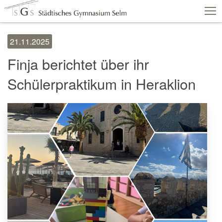
21.11.2025
Schulshop
IServ
Suche
Termine
Finja berichtet über ihr
Vertretungen
Kontakt
Schülerpraktikum in Heraklion
Aktuelles
Schule
Fachbereiche
Personen
Service