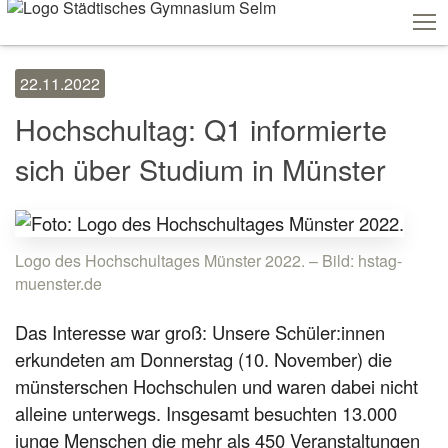
22.11.2022
Schulshop
IServ
Suche
Termine
Hochschultag: Q1 informierte
Vertretungen
Kontakt
sich über Studium in Münster
Aktuelles
Schule
Fachbereiche
Personen
Service
Logo des Hochschultages Münster 2022. – Bild: hstag-
muenster.de
Das Interesse war groß: Unsere Schüler:innen
erkundeten am Donnerstag (10. November) die
münsterschen Hochschulen und waren dabei nicht
alleine unterwegs. Insgesamt besuchten 13.000
junge Menschen die mehr als 450 Veranstaltungen