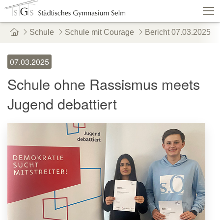
Schule
Schule mit Courage
Bericht 07.03.2025
Schulshop
IServ
Suche
Termine
07.03.2025
Vertretungen
Kontakt
Schule ohne Rassismus meets
Aktuelles
Schule
Fachbereiche
Jugend debattiert
Personen
Service