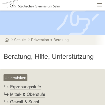
Schulshop
IServ
Suche
Termine
Vertretungen
Kontakt
Schule
Prävention & Beratung
Aktuelles
Schule
Fachbereiche
Beratung, Hilfe, Unterstützung
Personen
Service
Unterrubiken
Erprobungsstufe
Mittel- & Oberstufe
Gewalt & Sucht