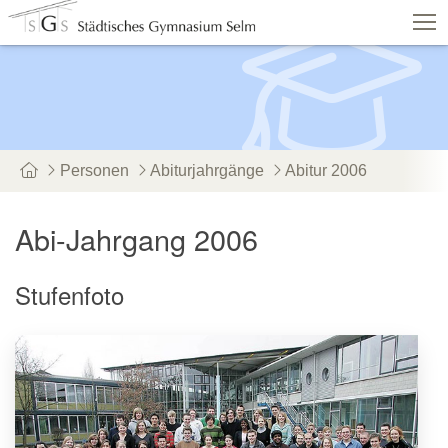
Schulshop
IServ
Suche
Termine
Vertretungen
Kontakt
Personen
Abiturjahrgänge
Abitur 2006
Aktuelles
Schule
Fachbereiche
Abi-Jahrgang 2006
Personen
Service
Stufenfoto