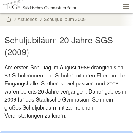
Aktuelles
Schuljubiläum 2009
Schulshop
IServ
Suche
Termine
Schuljubiläum 20 Jahre SGS
Vertretungen
Kontakt
(2009)
Aktuelles
Schule
Fachbereiche
Am ersten Schultag im August 1989 drängten sich
Personen
Service
93 Schülerinnen und Schüler mit ihren Eltern in die
Eingangshalle. Seither ist viel passiert und 2009
waren bereits 20 Jahre vergangen. Daher gab es in
2009 für das Städtische Gymnasium Selm ein
großes Schuljubiläum mit zahlreichen
Veranstaltungen zu feiern.