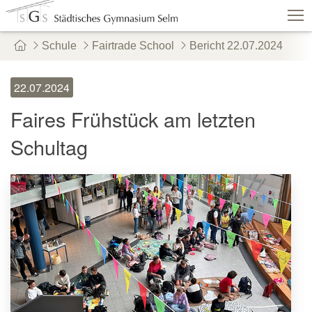
Schule
Fairtrade School
Bericht 22.07.2024
Schulshop
IServ
Suche
Termine
22.07.2024
Vertretungen
Kontakt
Faires Frühstück am letzten
Aktuelles
Schule
Fachbereiche
Schultag
Personen
Service