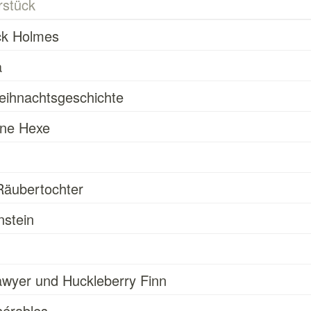
rstück
ck Holmes
a
eihnachtsgeschichte
ine Hexe
Räubertochter
nstein
wyer und Huckleberry Finn
sérables