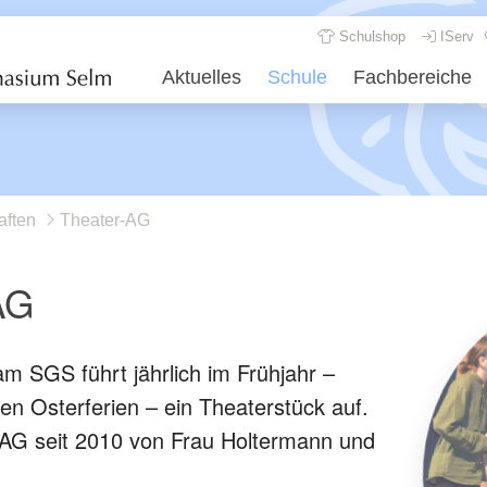
Schulshop
IServ
Aktuelles
Schule
Fachbereiche
aften
Theater-AG
AG
m SGS führt jährlich im Frühjahr –
en Osterferien – ein Theaterstück auf.
e AG seit 2010 von Frau Holtermann und