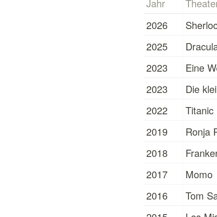
Jahr
Theate
2026
Sherlo
2025
Dracul
2023
Eine W
2023
Die kle
2022
Titanic
2019
Ronja 
2018
Franke
2017
Momo
2016
Tom Sa
2015
Les Mi