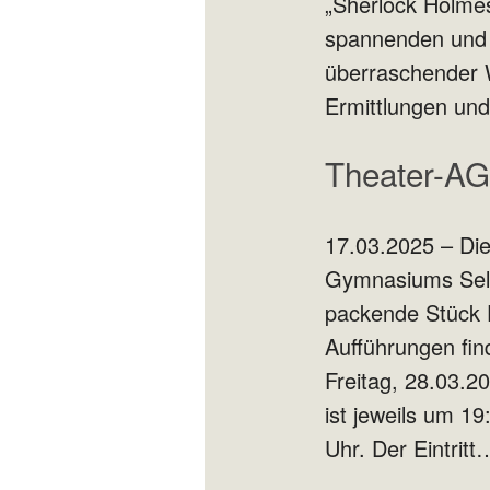
„Sherlock Holmes
spannenden und 
überraschender 
Ermittlungen u
Theater-AG
17.03.2025 – Di
Gymnasiums Selm
packende Stück 
Aufführungen fi
Freitag, 28.03.2
ist jeweils um 1
Uhr. Der Eintrit