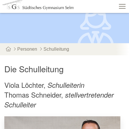
Schulshop
IServ
Suche
Termine
Vertretungen
Kontakt
Personen
Schulleitung
Aktuelles
Schule
Fachbereiche
Die Schulleitung
Personen
Service
Viola Löchter,
Schulleiterin
Thomas Schneider,
stellvertretender
Schulleiter