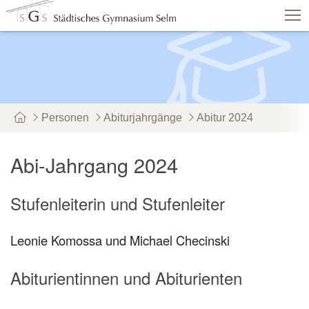
Schulshop
IServ
Suche
Termine
Vertretungen
Kontakt
Personen
Abiturjahrgänge
Abitur 2024
Aktuelles
Schule
Fachbereiche
Abi-Jahrgang 2024
Personen
Service
Stufenleiterin und Stufenleiter
Leonie Komossa und Michael Checinski
Abiturientinnen und Abiturienten