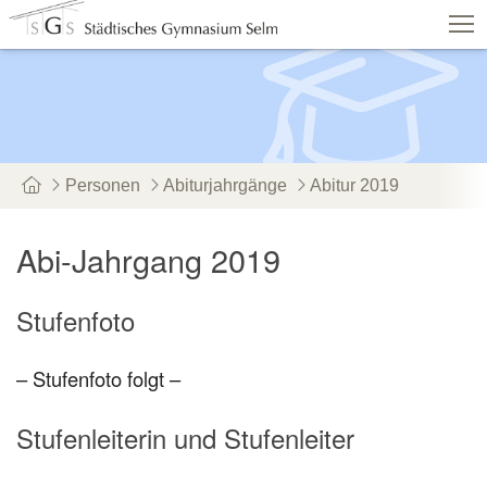
Schulshop
IServ
Suche
Termine
Vertretungen
Kontakt
Personen
Abiturjahrgänge
Abitur 2019
Aktuelles
Schule
Fachbereiche
Abi-Jahrgang 2019
Personen
Service
Stufenfoto
– Stufenfoto folgt –
Stufenleiterin und Stufenleiter