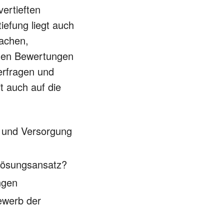
ertieften
iefung liegt auch
sachen,
nen Bewertungen
terfragen und
t auch auf die
g und Versorgung
 Lösungsansatz?
ngen
ewerb der