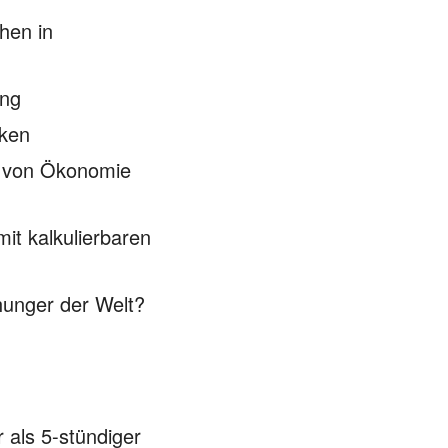
hen in
ung
iken
d von Ökonomie
it kalkulierbaren
ehunger der Welt?
 als 5-stündiger