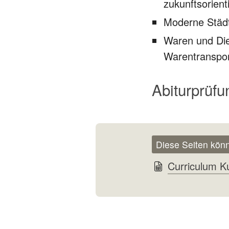
zukunftsorient
Moderne Städt
Waren und Die
Warentranspo
Abiturprüfu
Diese Seiten könn
Curriculum Ku