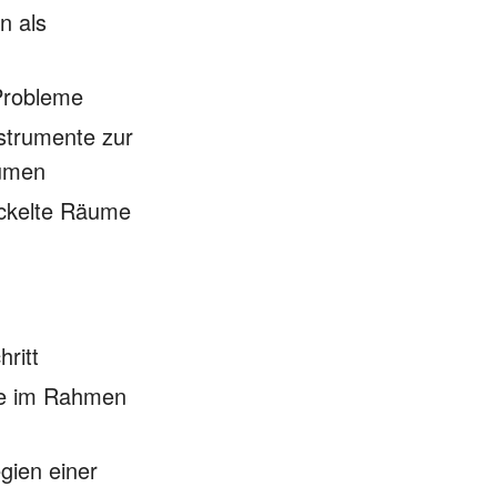
n als
Probleme
strumente zur
äumen
ickelte Räume
ritt
sse im Rahmen
gien einer