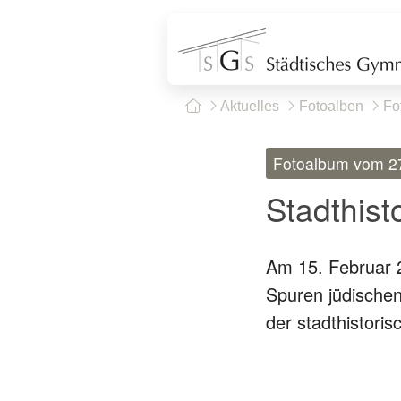
Aktuelles
Fotoalben
Fo
Fotoalbum vom 2
Stadthist
Am 15. Februar 
Spuren jüdischen
der stadthistori