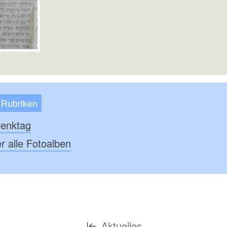
 Rubriken
denktag
r alle Fotoalben
Aktuelles