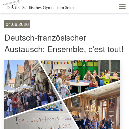
04.06.2026
Schulshop
IServ
Suche
Termine
Deutsch-französischer
Vertretungen
Kontakt
Austausch: Ensemble, c’est tout!
Aktuelles
Schule
Fachbereiche
Personen
Service