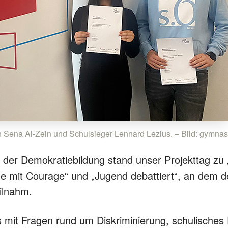
 Sena Al-Zein und Schulsieger Lennard Lezius. – Bild: gymna
der Demokratiebildung stand unser Projekttag zu
e mit Courage“ und „Jugend debattiert“, an dem d
ilnahm.
 mit Fragen rund um Diskriminierung, schulische