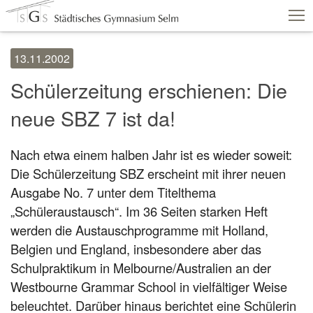
13.11.2002
Schulshop
IServ
Suche
Termine
Schülerzeitung erschienen: Die
Vertretungen
Kontakt
neue SBZ 7 ist da!
Aktuelles
Schule
Fachbereiche
Nach etwa einem halben Jahr ist es wieder soweit:
Personen
Service
Die Schülerzeitung SBZ erscheint mit ihrer neuen
Ausgabe No. 7 unter dem Titelthema
„Schüleraustausch“. Im 36 Seiten starken Heft
werden die Austauschprogramme mit Holland,
Belgien und England, insbesondere aber das
Schulpraktikum in Melbourne/Australien an der
Westbourne Grammar School in vielfältiger Weise
beleuchtet. Darüber hinaus berichtet eine Schülerin