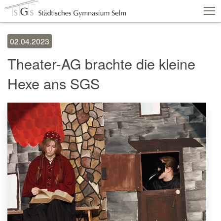
02.04.2023
Schulshop
IServ
Suche
Termine
Theater-AG brachte die kleine
Vertretungen
Kontakt
Hexe ans SGS
Aktuelles
Schule
Fachbereiche
Personen
Service