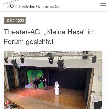
10.02.2023
Schulshop
IServ
Suche
Termine
Theater-AG: „Kleine Hexe“ im
Vertretungen
Kontakt
Forum gesichtet
Aktuelles
Schule
Fachbereiche
Personen
Service