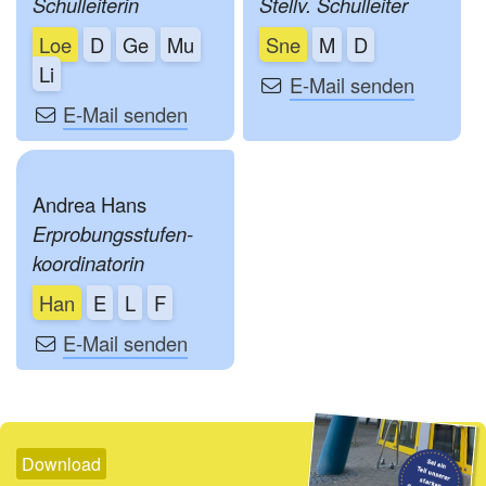
Schulleiterin
Stellv. Schulleiter
Loe
D
Ge
Mu
Sne
M
D
Li
E-Mail senden
E-Mail senden
Andrea Hans
Erprobungsstufen­
koordinatorin
Han
E
L
F
E-Mail senden
Download