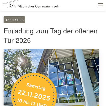
07.11.2025
Schulshop
IServ
Suche
Termine
Einladung zum Tag der offenen
Vertretungen
Kontakt
Tür 2025
Aktuelles
Schule
Fachbereiche
Personen
Service