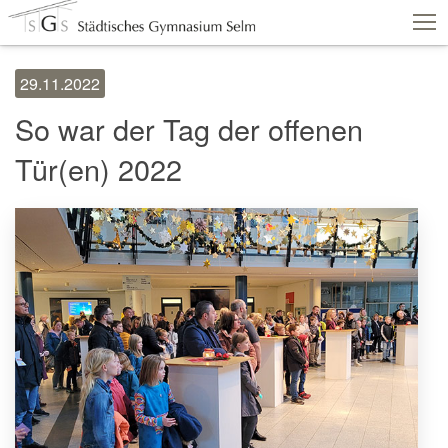
29.11.2022
Schulshop
IServ
Suche
Termine
So war der Tag der offenen
Vertretungen
Kontakt
Tür(en) 2022
Aktuelles
Schule
Fachbereiche
Personen
Service